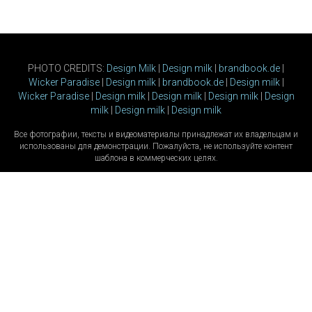
PHOTO CREDITS:
Design Milk
|
Design milk
|
brandbook.de
|
Wicker Paradise
|
Design milk
|
brandbook.de
|
Design milk
|
Wicker Paradise
|
Design milk
|
Design milk
|
Design milk
|
Design
milk
|
Design milk
|
Design milk
Все фотографии, тексты и видеоматериалы принадлежат их владельцам и
использованы для демонстрации. Пожалуйста, не используйте контент
шаблона в коммерческих целях.
Покупателям
Таблица размеров
Доставка и самовывоз
Оплата